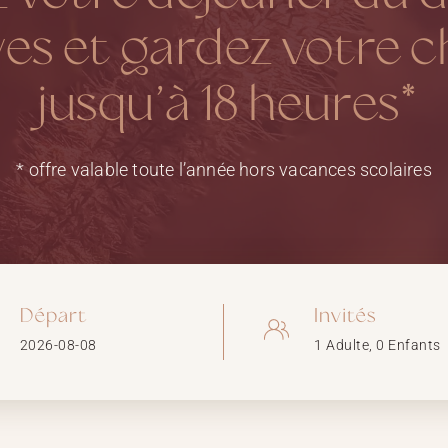
yes et gardez votre 
jusqu’à 18 heures*
* offre valable toute l’année hors vacances scolaires
Départ
Invités