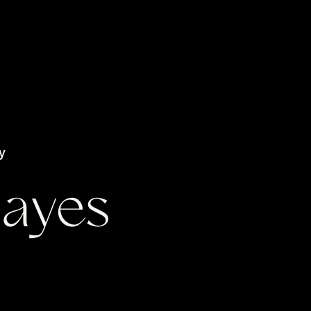
y
Hayes