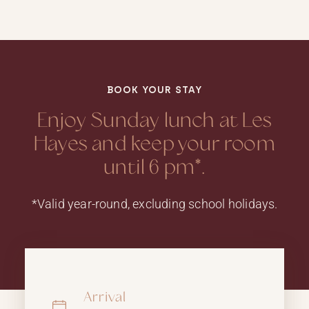
BOOK YOUR STAY
Enjoy Sunday lunch at Les
Hayes and keep your room
until 6 pm*.
*Valid year-round, excluding school holidays.
Arrival