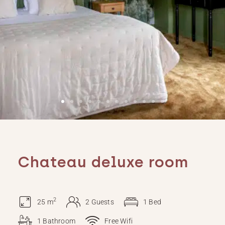
Chateau deluxe room
2
25 m
2 Guests
1 Bed
1 Bathroom
Free Wifi